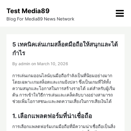
Skip
Test Media89
to
content
Blog For Media89 News Network
5 เทคนิคเล่นเกมสล็อตมือถือให้สนุกและได้
กำไร
By admin on
March 10, 2026
การเล่นเกมออนไลน์บนมือถือกำลังเป็นที่นิยมอย่างมาก
โดยเฉพาะเกมสล็อตและเกมยิงปลา ซึ่งเป็นเกมที่ให้ทั้ง
ความสนุกและโอกาสในการสร้างรายได้ แต่สำหรับผู้เริ่ม
ต้น การเข้าใจวิธีการเล่นและเคล็ดลับบางอย่างสามารถ
ช่วยเพิ่มโอกาสชนะและลดความเสี่ยงในการเสียเงินได้
1. เลือกแพลตฟอร์มที่น่าเชื่อถือ
การเลือกแพลตฟอร์มเกมมือถือที่มีความน่าเชื่อถือเป็นสิ่ง