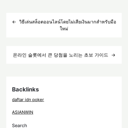
Post
navigation
วิธีเล่นสล็อตออนไลน์โดยไม่เสียเงินมากสำหรับมือ
ใหม่
온라인 슬롯에서 큰 당첨을 노리는 초보 가이드
Backlinks
daftar idn poker
ASIANWIN
Search